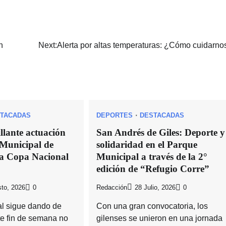
n
Next:
Alerta por altas temperaturas: ¿Cómo cuidarno
TACADAS
DEPORTES
DESTACADAS
llante actuación
San Andrés de Giles: Deporte y
 Municipal de
solidaridad en el Parque
la Copa Nacional
Municipal a través de la 2°
edición de “Refugio Corre”
to, 2026
0
Redacción
28 Julio, 2026
0
cal sigue dando de
Con una gran convocatoria, los
te fin de semana no
gilenses se unieron en una jornada