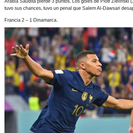
Arabia Saudita pierde 3 puntos. Los goles de Piotr Zieliński 
tuvo sus chances, tuvo un penal que Salem Al-Dawsari desap
Francia 2 – 1 Dinamarca.