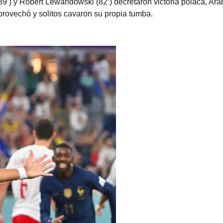
(39’) y Robert Lewandowski (82’) decretaron victoria polaca, Ara
rovechó y solitos cavaron su propia tumba.