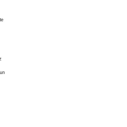
te
z
 un