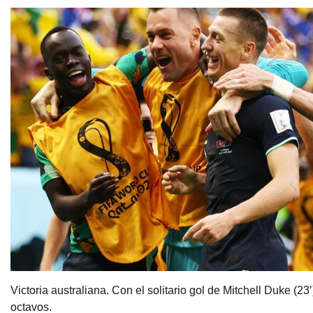
Victoria australiana. Con el solitario gol de Mitchell Duke (23’
octavos.