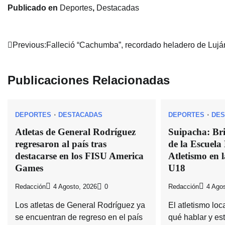
Publicado en
Deportes
,
Destacadas
Navegación
Previous:
Falleció “Cachumba”, recordado heladero de Lujá
de
Publicaciones Relacionadas
entradas
DEPORTES
DESTACADAS
DEPORTES
DES
Atletas de General Rodríguez
Suipacha: Bri
regresaron al país tras
de la Escuela
destacarse en los FISU America
Atletismo en 
Games
U18
Redacción
4 Agosto, 2026
0
Redacción
4 Agos
Los atletas de General Rodríguez ya
El atletismo lo
se encuentran de regreso en el país
qué hablar y es