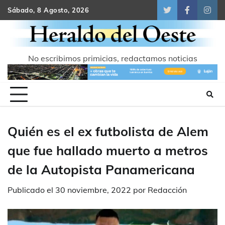
Skip
Sábado, 8 Agosto, 2026
Twitter
Facebook
Inst
to
content
No escribimos primicias, redactamos noticias
Quién es el ex futbolista de Alem
que fue hallado muerto a metros
de la Autopista Panamericana
Publicado el
30 noviembre, 2022
por
Redacción