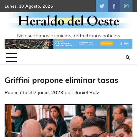
Skip
Lunes, 10 Agosto, 2026
Twitter
Facebook
Inst
to
content
No escribimos primicias, redactamos noticias
Griffini propone eliminar tasas
Publicado el
7 junio, 2023
por
Daniel Ruiz