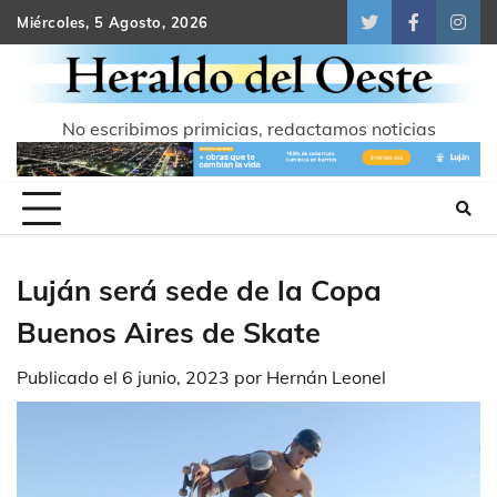
Skip
Miércoles, 5 Agosto, 2026
Twitter
Facebook
Inst
to
content
No escribimos primicias, redactamos noticias
Luján será sede de la Copa
Buenos Aires de Skate
Publicado el
6 junio, 2023
por
Hernán Leonel