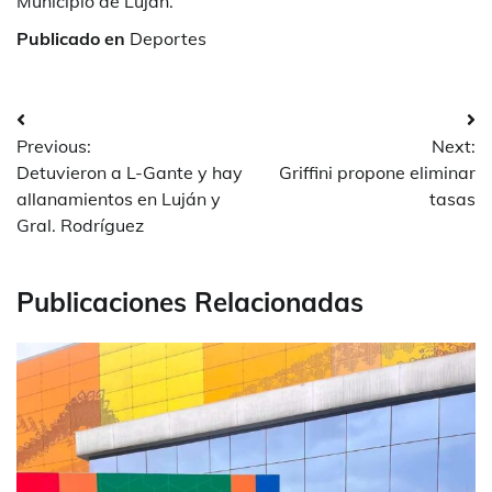
Municipio de Luján.
Publicado en
Deportes
Navegación
Previous:
Next:
de
Detuvieron a L-Gante y hay
Griffini propone eliminar
entradas
allanamientos en Luján y
tasas
Gral. Rodríguez
Publicaciones Relacionadas