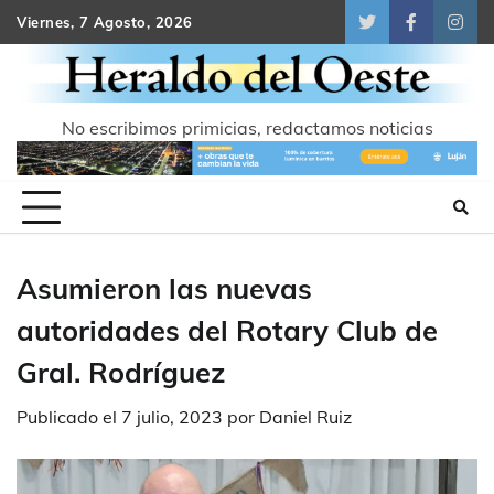
Skip
Viernes, 7 Agosto, 2026
Twitter
Facebook
Inst
to
content
No escribimos primicias, redactamos noticias
Asumieron las nuevas
autoridades del Rotary Club de
Gral. Rodríguez
Publicado el
7 julio, 2023
por
Daniel Ruiz