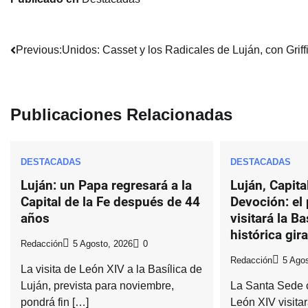
Navegación
Previous:
Unidos: Casset y los Radicales de Luján, con Griffi
de
entradas
Publicaciones Relacionadas
DESTACADAS
DESTACADAS
Luján: un Papa regresará a la
Luján, Capital
Capital de la Fe después de 44
Devoción: el
años
visitará la Ba
histórica gir
Redacción
5 Agosto, 2026
0
Redacción
5 Agos
La visita de León XIV a la Basílica de
Luján, prevista para noviembre,
La Santa Sede 
pondrá fin […]
León XIV visitar