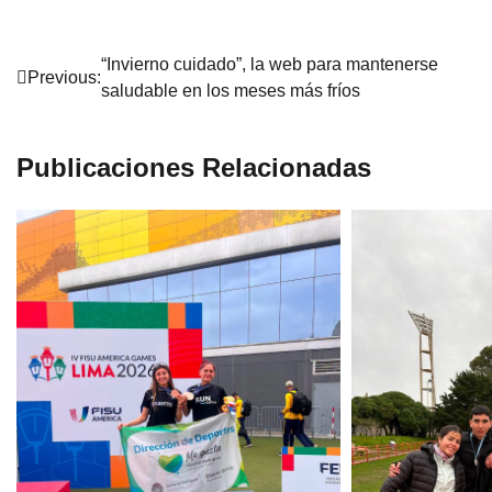
Navegación
“Invierno cuidado”, la web para mantenerse
Previous:
saludable en los meses más fríos
de
entradas
Publicaciones Relacionadas