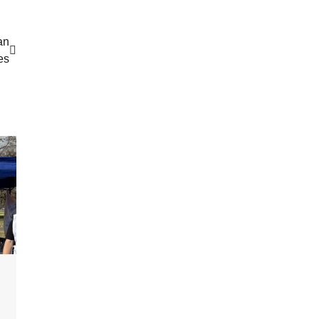
an
es