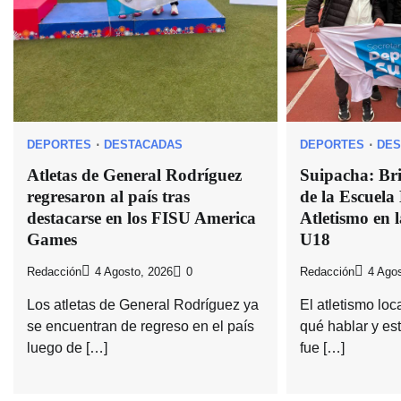
DEPORTES
DESTACADAS
DEPORTES
DES
Atletas de General Rodríguez
Suipacha: Bri
regresaron al país tras
de la Escuela
destacarse en los FISU America
Atletismo en 
Games
U18
Redacción
4 Agosto, 2026
0
Redacción
4 Agos
Los atletas de General Rodríguez ya
El atletismo lo
se encuentran de regreso en el país
qué hablar y es
luego de […]
fue […]