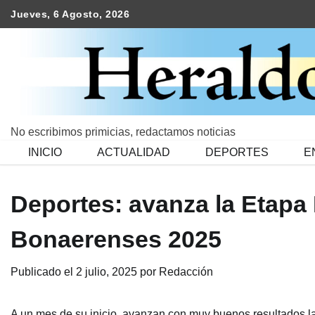
Skip
Jueves, 6 Agosto, 2026
to
content
No escribimos primicias, redactamos noticias
INICIO
ACTUALIDAD
DEPORTES
E
Deportes: avanza la Etapa
Bonaerenses 2025
Publicado el
2 julio, 2025
por
Redacción
A un mes de su inicio, avanzan con muy buenos resultados l