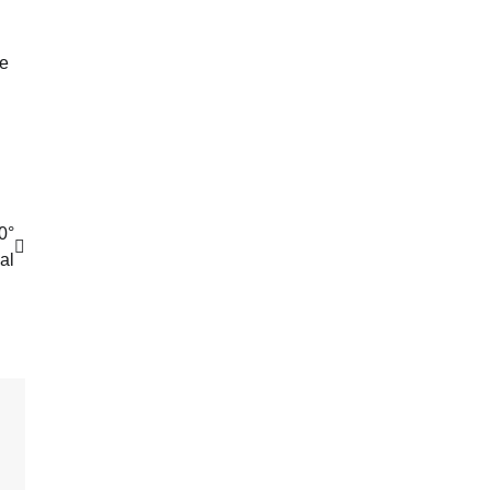
de
0°
al