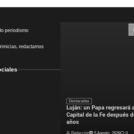
do periodismo
rimicias, redactamos
ciales
Destacadas
Luján: un Papa regresará a
dríguez mejoró el
Capital de la Fe después 
 Escuela N.° 4
años
5 Agosto, 2026
0
Redacción
5 Agosto, 2026
0