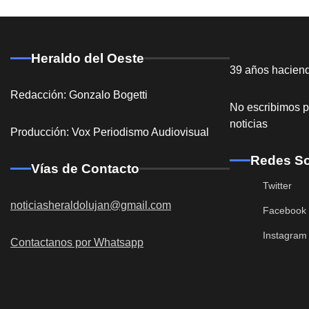
Heraldo del Oeste
39 años hacien
Redacción: Gonzalo Bogetti
No escribimos p
noticias
Producción: Vox Periodismo Audiovisual
Redes So
Vías de Contacto
Twitter
noticiasheraldolujan@gmail.com
Facebook
Instagram
Contactanos por Whatsapp
Destacadas
General Ro
acceso a la
Redacción