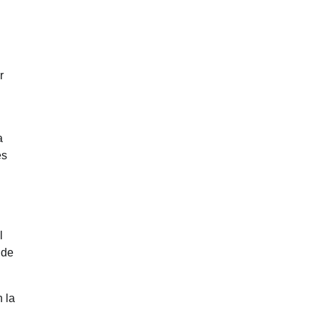
r
a
es
l
 de
 la