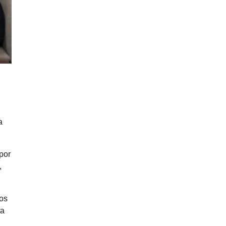
a
por
,
los
ta