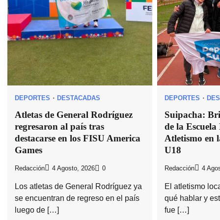
DEPORTES
DESTACADAS
DEPORTES
DES
Atletas de General Rodríguez
Suipacha: Bri
regresaron al país tras
de la Escuela
destacarse en los FISU America
Atletismo en 
Games
U18
Redacción
4 Agosto, 2026
0
Redacción
4 Agos
Los atletas de General Rodríguez ya
El atletismo lo
se encuentran de regreso en el país
qué hablar y es
luego de […]
fue […]