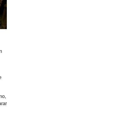
on
e
no,
arar