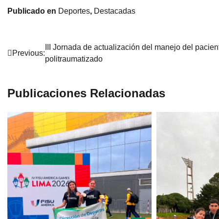
Publicado en
Deportes
,
Destacadas
Navegación
III Jornada de actualización del manejo del pacien
Previous:
politraumatizado
de
entradas
Publicaciones Relacionadas