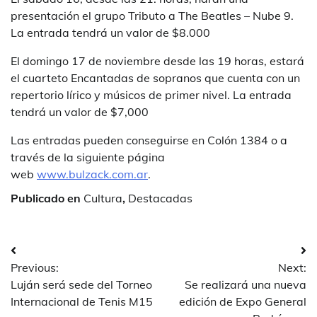
presentación el grupo Tributo a The Beatles – Nube 9.
La entrada tendrá un valor de $8.000
El domingo 17 de noviembre desde las 19 horas, estará
el cuarteto Encantadas de sopranos que cuenta con un
repertorio lírico y músicos de primer nivel. La entrada
tendrá un valor de $7,000
Las entradas pueden conseguirse en Colón 1384 o a
través de la siguiente página
web
www.bulzack.com.ar
.
Publicado en
Cultura
,
Destacadas
Navegación
Previous:
Next:
de
Luján será sede del Torneo
Se realizará una nueva
entradas
Internacional de Tenis M15
edición de Expo General