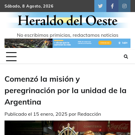
Skip
Sábado, 8 Agosto, 2026
Twitter
Facebook
Inst
to
content
No escribimos primicias, redactamos noticias
Comenzó la misión y
peregrinación por la unidad de la
Argentina
Publicado el
15 enero, 2025
por
Redacción