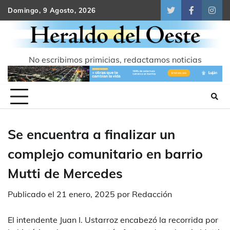
Skip
Domingo, 9 Agosto, 2026
Twitter
Facebook
Inst
to
content
No escribimos primicias, redactamos noticias
Se encuentra a finalizar un
complejo comunitario en barrio
Mutti de Mercedes
Publicado el
21 enero, 2025
por
Redacción
El intendente Juan I. Ustarroz encabezó la recorrida por