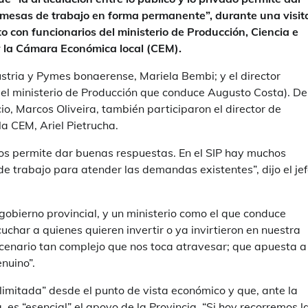
 mesas de trabajo en forma permanente”, durante una visit
to con funcionarios del ministerio de Producción, Ciencia e
y la Cámara Económica local (CEM).
tria y Pymes bonaerense, Mariela Bembi; y el director
del ministerio de Producción que conduce Augusto Costa). De
cio, Marcos Oliveira, también participaron el director de
la CEM, Ariel Pietrucha.
, nos permite dar buenas respuestas. En el SIP hay muchos
de trabajo para atender las demandas existentes”, dijo el je
obierno provincial, y un ministerio como el que conduce
cuchar a quienes quieren invertir o ya invirtieron en nuestra
scenario tan complejo que nos toca atravesar; que apuesta a
nuino”.
limitada” desde el punto de vista económico y que, ante la
, es “esencial” el apoyo de la Provincia. “Si hoy recorremos l