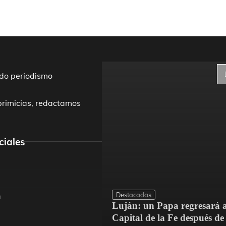
do periodismo
primicias, redactamos
ciales
Destacadas
m
Luján: un Papa regresará a
dríguez mejoró el
Capital de la Fe después de