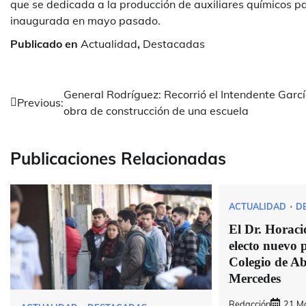
que se dedicada a la producción de auxiliares químicos para 
inaugurada en mayo pasado.
Publicado en
Actualidad
,
Destacadas
Navegación
General Rodríguez: Recorrió el Intendente Garc
Previous:
obra de construcción de una escuela
de
entradas
Publicaciones Relacionadas
ACTUALIDAD
D
El Dr. Horaci
electo nuevo p
Colegio de A
Mercedes
Redacción
21 M