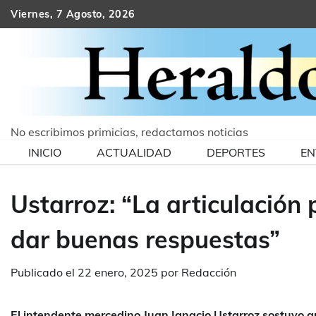
Skip
Viernes, 7 Agosto, 2026
to
content
No escribimos primicias, redactamos noticias
INICIO
ACTUALIDAD
DEPORTES
EN
Ustarroz: “La articulación
dar buenas respuestas”
Publicado el
22 enero, 2025
por
Redacción
El intendente mercedino Juan Ignacio Ustarroz sostuvo que