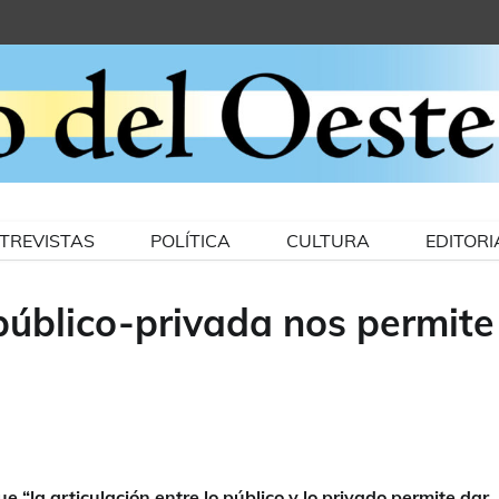
TREVISTAS
POLÍTICA
CULTURA
EDITORI
 público-privada nos permite
 “la articulación entre lo público y lo privado permite dar