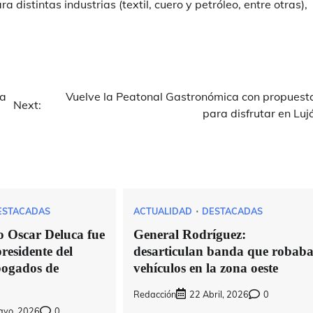
distintas industrias (textil, cuero y petróleo, entre otras),
ía
Vuelve la Peatonal Gastronómica con propuest
Next:
para disfrutar en Luj
ESTACADAS
ACTUALIDAD
DESTACADAS
o Oscar Deluca fue
General Rodríguez:
residente del
desarticulan banda que robab
bogados de
vehículos en la zona oeste
Redacción
22 Abril, 2026
0
ayo, 2026
0