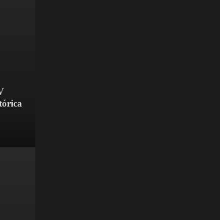
V
tórica