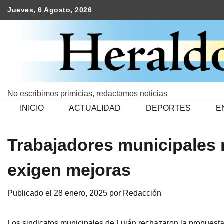
Skip
Jueves, 6 Agosto, 2026
to
content
No escribimos primicias, redactamos noticias
INICIO
ACTUALIDAD
DEPORTES
E
Trabajadores municipales r
exigen mejoras
Publicado el
28 enero, 2025
por
Redacción
Los sindicatos municipales de Luján rechazaron la propuesta 