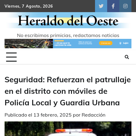
Skip
Viernes, 7 Agosto, 2026
Twitter
Facebook
Inst
to
content
No escribimos primicias, redactamos noticias
Seguridad: Refuerzan el patrullaje
en el distrito con móviles de
Policía Local y Guardia Urbana
Publicado el
13 febrero, 2025
por
Redacción