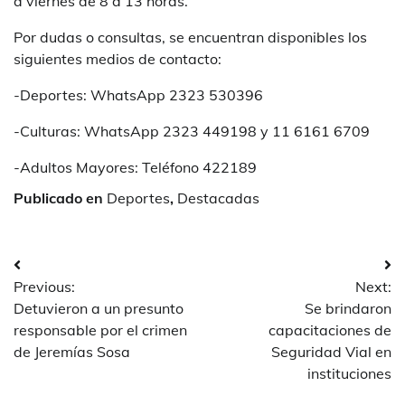
a viernes de 8 a 13 horas.
Por dudas o consultas, se encuentran disponibles los
siguientes medios de contacto:
-Deportes: WhatsApp 2323 530396
-Culturas: WhatsApp 2323 449198 y 11 6161 6709
-Adultos Mayores: Teléfono 422189
Publicado en
Deportes
,
Destacadas
Navegación
Previous:
Next:
de
Detuvieron a un presunto
Se brindaron
entradas
responsable por el crimen
capacitaciones de
de Jeremías Sosa
Seguridad Vial en
instituciones