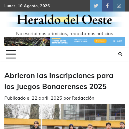
Skip
Lunes, 10 Agosto, 2026
Twitter
Facebook
Inst
to
content
No escribimos primicias, redactamos noticias
Abrieron las inscripciones para
los Juegos Bonaerenses 2025
Publicado el
22 abril, 2025
por
Redacción