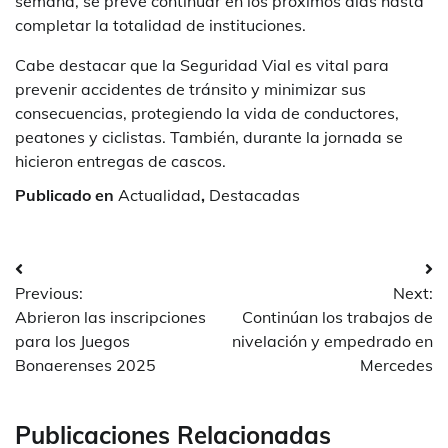
semana, se prevé continuar en los próximos días hasta
completar la totalidad de instituciones.
Cabe destacar que la Seguridad Vial es vital para
prevenir accidentes de tránsito y minimizar sus
consecuencias, protegiendo la vida de conductores,
peatones y ciclistas. También, durante la jornada se
hicieron entregas de cascos.
Publicado en
Actualidad
,
Destacadas
Navegación
Previous:
Next:
de
Abrieron las inscripciones
Continúan los trabajos de
entradas
para los Juegos
nivelación y empedrado en
Bonaerenses 2025
Mercedes
Publicaciones Relacionadas