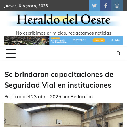
Skip
Jueves, 6 Agosto, 2026
Twitter
Facebook
Inst
to
content
No escribimos primicias, redactamos noticias
Se brindaron capacitaciones de
Seguridad Vial en instituciones
Publicado el
23 abril, 2025
por
Redacción