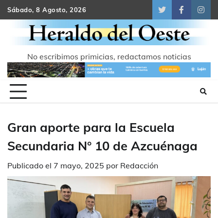
Skip
Sábado, 8 Agosto, 2026
Twitter
Facebook
Inst
to
content
No escribimos primicias, redactamos noticias
Gran aporte para la Escuela
Secundaria N° 10 de Azcuénaga
Publicado el
7 mayo, 2025
por
Redacción