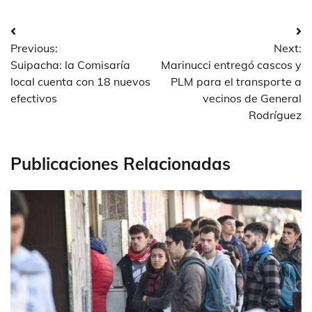
Navegación
Previous:
Next:
de
Suipacha: la Comisaría
Marinucci entregó cascos y
entradas
local cuenta con 18 nuevos
PLM para el transporte a
efectivos
vecinos de General
Rodríguez
Publicaciones Relacionadas