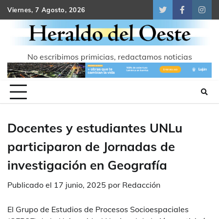
Skip
Viernes, 7 Agosto, 2026
Twitter
Facebook
Inst
to
content
No escribimos primicias, redactamos noticias
Docentes y estudiantes UNLu
participaron de Jornadas de
investigación en Geografía
Publicado el
17 junio, 2025
por
Redacción
El Grupo de Estudios de Procesos Socioespaciales