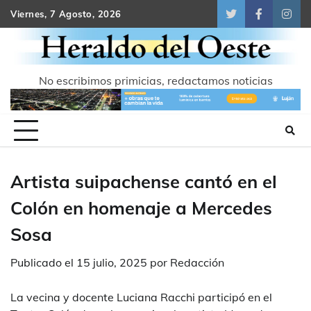
Skip
Viernes, 7 Agosto, 2026
Twitter
Facebook
Inst
to
content
No escribimos primicias, redactamos noticias
Artista suipachense cantó en el
Colón en homenaje a Mercedes
Sosa
Publicado el
15 julio, 2025
por
Redacción
La vecina y docente Luciana Racchi participó en el