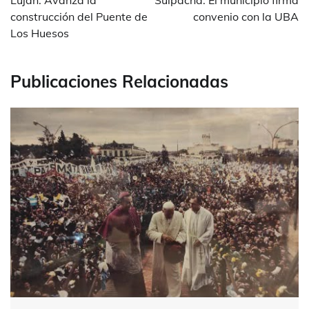
Luján: Avanza la
Suipacha: El municipio firma
entradas
construcción del Puente de
convenio con la UBA
Los Huesos
Publicaciones Relacionadas