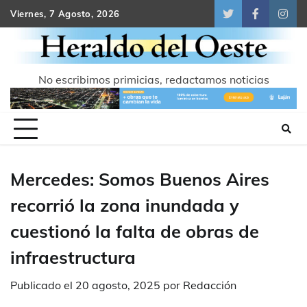
Skip
Viernes, 7 Agosto, 2026
Twitter
Facebook
Inst
to
content
No escribimos primicias, redactamos noticias
Mercedes: Somos Buenos Aires
recorrió la zona inundada y
cuestionó la falta de obras de
infraestructura
Publicado el
20 agosto, 2025
por
Redacción