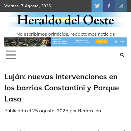
Skip
Viernes, 7 Agosto, 2026
Twitter
Facebook
Inst
to
content
No escribimos primicias, redactamos noticias
Luján: nuevas intervenciones en
los barrios Constantini y Parque
Lasa
Publicado el
25 agosto, 2025
por
Redacción