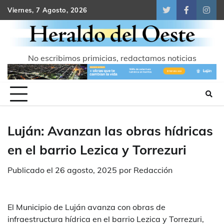
Skip
Viernes, 7 Agosto, 2026
Twitter
Facebook
Inst
to
content
No escribimos primicias, redactamos noticias
Luján: Avanzan las obras hídricas
en el barrio Lezica y Torrezuri
Publicado el
26 agosto, 2025
por
Redacción
El Municipio de Luján avanza con obras de
infraestructura hídrica en el barrio Lezica y Torrezuri,