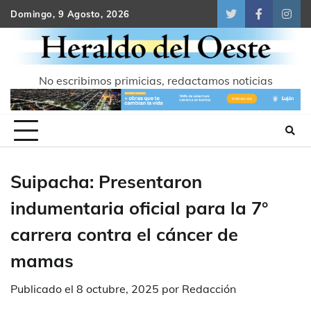
Skip
Domingo, 9 Agosto, 2026
Twitter
Facebook
Inst
to
content
No escribimos primicias, redactamos noticias
Suipacha: Presentaron
indumentaria oficial para la 7°
carrera contra el cáncer de
mamas
Publicado el
8 octubre, 2025
por
Redacción