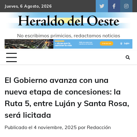
Skip
Jueves, 6 Agosto, 2026
Twitter
Facebook
Inst
to
content
No escribimos primicias, redactamos noticias
El Gobierno avanza con una
nueva etapa de concesiones: la
Ruta 5, entre Luján y Santa Rosa,
será licitada
Publicado el
4 noviembre, 2025
por
Redacción