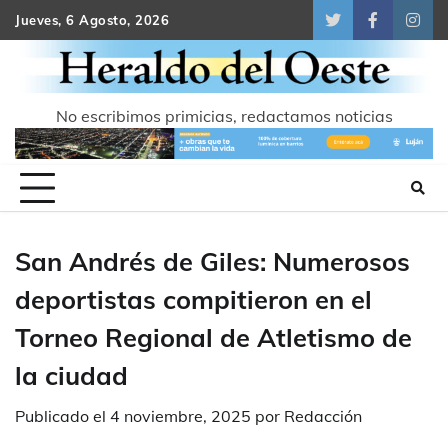
Skip
Jueves, 6 Agosto, 2026
Twitter
Facebook
Inst
to
content
No escribimos primicias, redactamos noticias
San Andrés de Giles: Numerosos
deportistas compitieron en el
Torneo Regional de Atletismo de
la ciudad
Publicado el
4 noviembre, 2025
por
Redacción