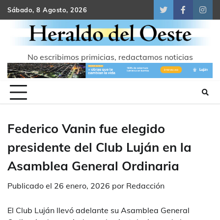
Skip
Sábado, 8 Agosto, 2026
Twitter
Facebook
Inst
to
content
No escribimos primicias, redactamos noticias
Federico Vanin fue elegido
presidente del Club Luján en la
Asamblea General Ordinaria
Publicado el
26 enero, 2026
por
Redacción
El Club Luján llevó adelante su Asamblea General