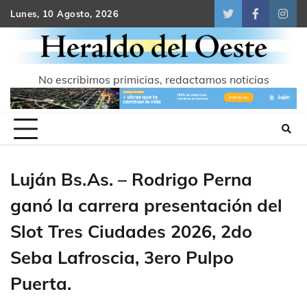
Skip
Lunes, 10 Agosto, 2026
Twitter
Facebook
Inst
to
content
No escribimos primicias, redactamos noticias
Luján Bs.As. – Rodrigo Perna
ganó la carrera presentación del
Slot Tres Ciudades 2026, 2do
Seba Lafroscia, 3ero Pulpo
Puerta.