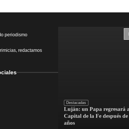
do periodismo
rimicias, redactamos
ciales
Destacadas
Luján: un Papa regresará a
dríguez mejoró el
Capital de la Fe después de
Escuela N.° 4
años