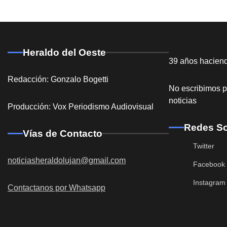
Heraldo del Oeste
39 años hacien
Redacción: Gonzalo Bogetti
No escribimos p
noticias
Producción: Vox Periodismo Audiovisual
Redes So
Vías de Contacto
Twitter
noticiasheraldolujan@gmail.com
Facebook
Instagram
Contactanos por Whatsapp
Destacadas
General Ro
acceso a la 