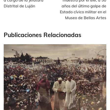
entradas
a cargo de la Jefatura
muestra por el 8M, a 50
Distrital de Luján
años del último golpe de
Estado cívico militar en el
Museo de Bellas Artes
Publicaciones Relacionadas