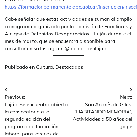
https://formacionpermanente.abc.gob.ar/inscripcion/inscc
Cabe señalar que estas actividades se suman al amplio
cronograma organizado por la Comisión de Familiares y
Amigos de Detenidos Desaparecidos – Luján durante el
mes de marzo, que se encuentra disponible para
consultar en su Instagram @memoriaenlujan
Publicado en
Cultura
,
Destacadas
Navegación
Previous:
Next:
de
Luján: Se encuentra abierta
San Andrés de Giles:
entradas
la convocatoria a la
“HABITANDO MEMORIA”,
segunda edición del
Actividades a 50 años del
programa de formación
golpe
laboral para jóvenes de