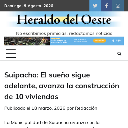
Skip
Domingo, 9 Agosto, 2026
Twitter
Facebook
Inst
to
content
No escribimos primicias, redactamos noticias
Suipacha: El sueño sigue
adelante, avanza la construcción
de 10 viviendas
Publicado el
18 marzo, 2026
por
Redacción
La Municipalidad de Suipacha avanza con la