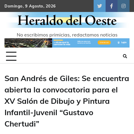
Skip
Domingo, 9 Agosto, 2026
Twitter
Facebook
Inst
to
content
No escribimos primicias, redactamos noticias
San Andrés de Giles: Se encuentra
abierta la convocatoria para el
XV Salón de Dibujo y Pintura
Infantil-Juvenil “Gustavo
Chertudi”