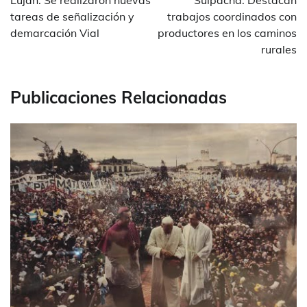
Luján: Se realizaron nuevas
Suipacha: Destacan
entradas
tareas de señalización y
trabajos coordinados con
demarcación Vial
productores en los caminos
rurales
Publicaciones Relacionadas