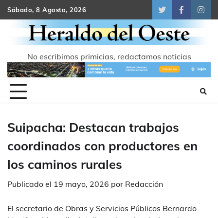
Skip
Sábado, 8 Agosto, 2026
Twitter
Facebook
Inst
to
content
No escribimos primicias, redactamos noticias
Suipacha: Destacan trabajos
coordinados con productores en
los caminos rurales
Publicado el
19 mayo, 2026
por
Redacción
El secretario de Obras y Servicios Públicos Bernardo