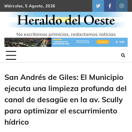
Skip
Miércoles, 5 Agosto, 2026
Twitter
Facebook
Inst
to
content
No escribimos primicias, redactamos noticias
San Andrés de Giles: El Municipio
ejecuta una limpieza profunda del
canal de desagüe en la av. Scully
para optimizar el escurrimiento
hídrico