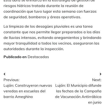
Esta obra se enmarca en la estrategia de gestión de
riesgos hídricos tratada durante la reunión de
coordinación que tuvo lugar esta semana con fuerzas
de seguridad, bomberos y áreas operativas.
La limpieza de los desagües pluviales es una tarea
constante que nos permite llegar preparados a los días
de lluvias intensas, evitando anegamientos y brindando
mayor tranquilidad a todos los vecinos, aseguraron las
autoridades durante la inspección.
Publicado en
Destacadas
Navegación
Previous:
Next:
de
Luján: Construyeron nuevas
Luján: El Municipio difunde
entradas
veredas en escuelas del
las fechas de la Campaña
barrio Ameghino
de Vacunación Antirrábica
en junio