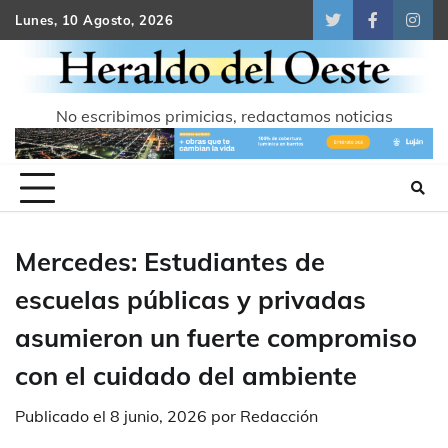
Skip
Lunes, 10 Agosto, 2026
Twitter
Facebook
Inst
to
content
No escribimos primicias, redactamos noticias
Mercedes: Estudiantes de
escuelas públicas y privadas
asumieron un fuerte compromiso
con el cuidado del ambiente
Publicado el
8 junio, 2026
por
Redacción