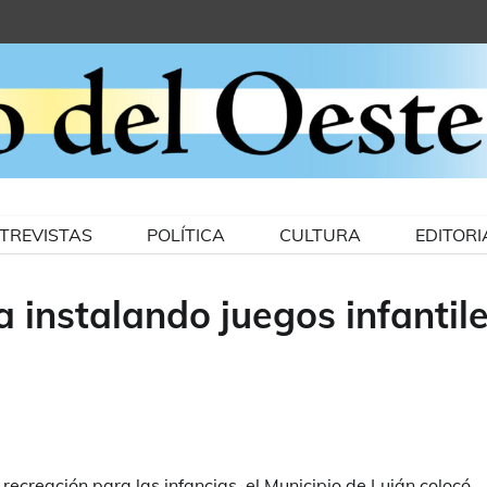
TREVISTAS
POLÍTICA
CULTURA
EDITORI
a instalando juegos infantil
recreación para las infancias, el Municipio de Luján colocó