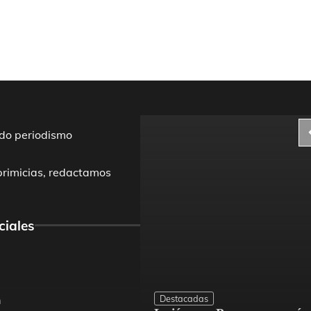
do periodismo
primicias, redactamos
ciales
Destacadas
m