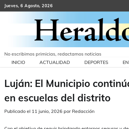
Skip
Jueves, 6 Agosto, 2026
to
content
No escribimos primicias, redactamos noticias
INICIO
ACTUALIDAD
DEPORTES
EN
Luján: El Municipio continú
en escuelas del distrito
Publicado el
11 junio, 2026
por
Redacción
Con el objetivo de seguir brindando entornos seguros y de 