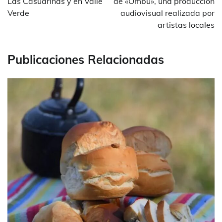
entradas
Las Casuarinas y en Valle
de «Ombú», una producción
Verde
audiovisual realizada por
artistas locales
Publicaciones Relacionadas