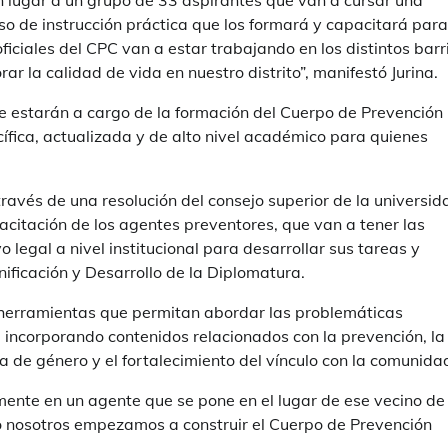
 lugar a un grupo de 33 aspirantes que van a cursar una
o de instrucción práctica que los formará y capacitará para
 oficiales del CPC van a estar trabajando en los distintos barr
ar la calidad de vida en nuestro distrito”, manifestó Jurina.
ue estarán a cargo de la formación del Cuerpo de Prevención
cífica, actualizada y de alto nivel académico para quienes
avés de una resolución del consejo superior de la universid
citación de los agentes preventores, que van a tener las
legal a nivel institucional para desarrollar sus tareas y
nificación y Desarrollo de la Diplomatura.
 herramientas que permitan abordar las problemáticas
 incorporando contenidos relacionados con la prevención, la
a de género y el fortalecimiento del vínculo con la comunida
nte en un agente que se pone en el lugar de ese vecino de
so nosotros empezamos a construir el Cuerpo de Prevención