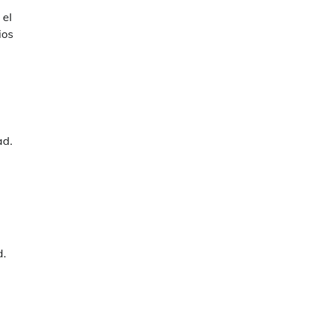
 el
ios
ad.
d.