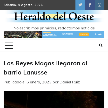
Skip
Sábado, 8 Agosto, 2026
Twitter
Facebook
Inst
to
content
No escribimos primicias, redactamos noticias
Los Reyes Magos llegaron al
barrio Lanusse
Publicado el
6 enero, 2023
por
Daniel Ruiz