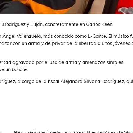
l.Rodríguez y Luján, concretamente en Carlos Keen.
án Ángel Valenzuela, más conocido como L-Gante. El músico f
azar con un arma y de privar de la libertad a unos jóvenes 
libertad agravada por el uso de arma y amenazas simples.
de un boliche.
ríguez, a cargo de la fiscal Alejandra Silvana Rodríguez, qu
.
Next:
Luján será sede de la Copa Buenos Aires de Ska
ks