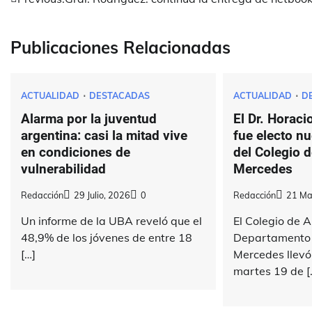
Navegación
de
Publicaciones Relacionadas
entradas
ACTUALIDAD
DESTACADAS
ACTUALIDAD
D
Alarma por la juventud
El Dr. Horaci
argentina: casi la mitad vive
fue electo n
en condiciones de
del Colegio 
vulnerabilidad
Mercedes
Redacción
29 Julio, 2026
0
Redacción
21 Ma
Un informe de la UBA reveló que el
El Colegio de 
48,9% de los jóvenes de entre 18
Departamento J
[…]
Mercedes llevó
martes 19 de [