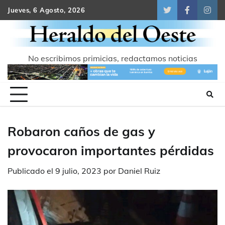
Skip
Jueves, 6 Agosto, 2026
Twitter
Facebook
Inst
to
content
No escribimos primicias, redactamos noticias
Robaron caños de gas y
provocaron importantes pérdidas
Publicado el
9 julio, 2023
por
Daniel Ruiz