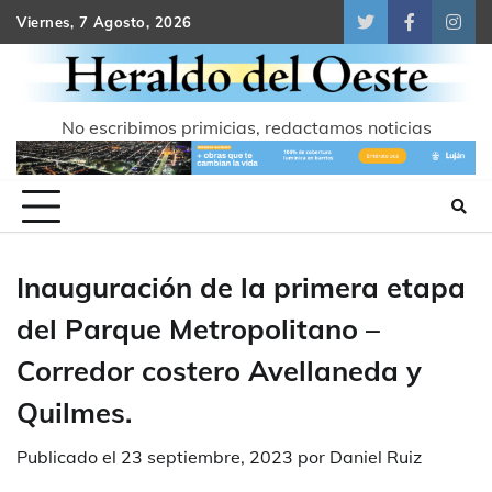
Skip
Viernes, 7 Agosto, 2026
Twitter
Facebook
Inst
to
content
No escribimos primicias, redactamos noticias
Inauguración de la primera etapa
del Parque Metropolitano –
Corredor costero Avellaneda y
Quilmes.
Publicado el
23 septiembre, 2023
por
Daniel Ruiz