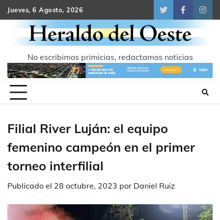
Skip
Jueves, 6 Agosto, 2026
Twitter
Facebook
Inst
to
content
No escribimos primicias, redactamos noticias
Filial River Luján: el equipo
femenino campeón en el primer
torneo interfilial
Publicado el
28 octubre, 2023
por
Daniel Ruiz