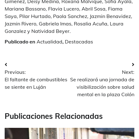
Gimenez, Deisy Medina, Roxana Malvique, Sofía Ayala,
Mariana Bassano, Flavia Lucero, Abril Sosa, Fiama
Saya, Pilar Hurtado, Paola Sanchez, Jazmin Benavidez,
Jazmin Rivero, Gabriela Imas, Rosalia Acuña, Laura
Gonzalez y Natividad Beyer.
Publicado en
Actualidad
,
Destacadas
Navegación
Previous:
Next:
de
El faltante de combustibles
Se realizará una jornada de
entradas
se siente en Luján
visibilización sobre salud
mental en la plaza Colón
Publicaciones Relacionadas