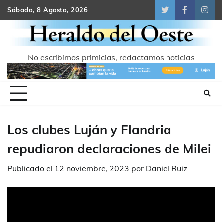
Skip
Sábado, 8 Agosto, 2026
Twitter
Facebook
Inst
to
content
No escribimos primicias, redactamos noticias
Los clubes Luján y Flandria
repudiaron declaraciones de Milei
Publicado el
12 noviembre, 2023
por
Daniel Ruiz