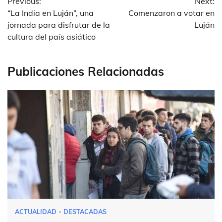
Previous:
Next:
de
“La India en Luján”, una
Comenzaron a votar en
entradas
jornada para disfrutar de la
Luján
cultura del país asiático
Publicaciones Relacionadas
ACTUALIDAD
DESTACADAS