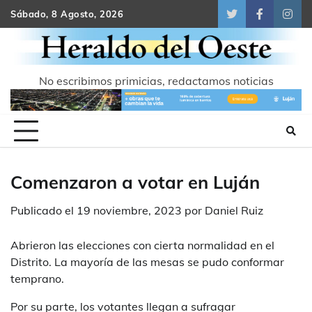
Skip
Sábado, 8 Agosto, 2026
Twitter
Facebook
Inst
to
content
No escribimos primicias, redactamos noticias
Comenzaron a votar en Luján
Publicado el
19 noviembre, 2023
por
Daniel Ruiz
Abrieron las elecciones con cierta normalidad en el
Distrito. La mayoría de las mesas se pudo conformar
temprano.
Por su parte, los votantes llegan a sufragar