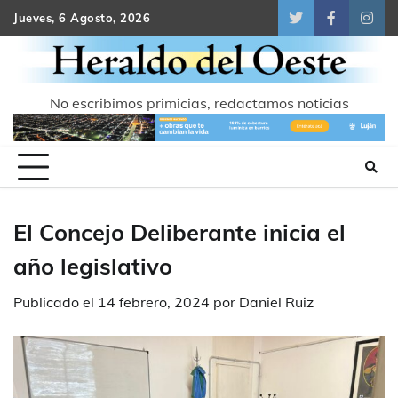
Skip
Jueves, 6 Agosto, 2026
Twitter
Facebook
Inst
to
content
No escribimos primicias, redactamos noticias
El Concejo Deliberante inicia el
año legislativo
Publicado el
14 febrero, 2024
por
Daniel Ruiz