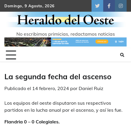
Skip
Domingo, 9 Agosto, 2026
Twitter
Facebook
Inst
to
content
No escribimos primicias, redactamos noticias
La segunda fecha del ascenso
Publicado el
14 febrero, 2024
por
Daniel Ruiz
Los equipos del oeste disputaron sus respectivos
partidos en la lucha anual por el ascenso, y así les fue.
Flandria 0 – 0 Colegiales.